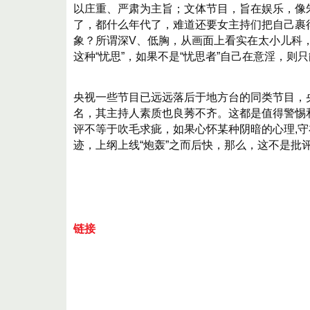
以庄重、严肃为主旨；文体节目，旨在娱乐，像
了，都什么年代了，难道还要女主持们把自己裹
象？所谓深V、低胸，从画面上看实在太小儿科
这种“忧思”，如果不是“忧思者”自己在意淫，
央视一些节目已远远落后于地方台的同类节目，
名，其主持人素质也良莠不齐。这都是值得警惕
评不等于吹毛求疵，如果心怀某种阴暗的心理,守
迹，上纲上线“炮轰”之而后快，那么，这不是批
链接