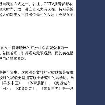
显自我的方式之一。以往，CCTV播音员都衣
追求时尚开放，激凸走光大有人在。特别是近
更勾起人们对美女主持出位亮相的反思：央视女主
视体育女主持朱晓琳的打扮让众多观众眼前一
，若隐若现，引得观众无限遐想。而其实在播
称自己非常喜欢。
琳并不陌生。这位漂亮文雅的安徽姑娘是标准
着姣好的容貌更是拥有硕士研究生的高学历。自
了《早安中国》、《体育晨报》、《奥运城市
亚洲》、《体育新闻》、《体育世界》等一系