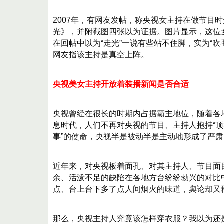
2007年，有网友发帖，称央视女主持在做节目
光》，并附截图四张以为证据。图片显示，这位
在回帖中以为“走光”一说有些站不住脚，实为“吹
网友指该主持是真空上阵。
央视美女主持开放着装播新闻是否合适
央视曾经在很长的时期内占据霸主地位，随着各
息时代，人们不再对央视的节目、主持人抱持“顶
事”的使命，央视半是被动半是主动地形成了严
近年来，对央视板着面孔、对其主持人、节目面
余、活泼不足的缺陷在各地方台纷纷勃兴的对比
点、台上台下多了点人间烟火的味道，舆论却又
那么，央视主持人究竟该怎样穿衣服？我以为还