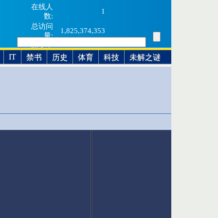
在线人
1
数:
总访问
1,825,374,353
量:
总文章
8,676,549
量:
IT
禁书
历史
体育
科技
未解之谜