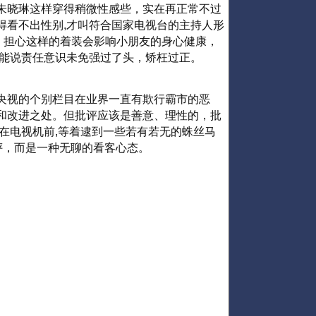
朱晓琳这样穿得稍微性感些，实在再正常不过
得看不出性别,才叫符合国家电视台的主持人形
，担心这样的着装会影响小朋友的身心健康，
则只能说责任意识未免强过了头，矫枉过正。
央视的个别栏目在业界一直有欺行霸市的恶
和改进之处。但批评应该是善意、理性的，批
在电视机前,等着逮到一些若有若无的蛛丝马
评，而是一种无聊的看客心态。